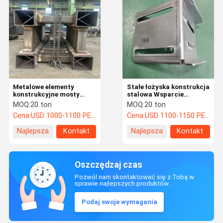
Metalowe elementy
Stałe łożyska konstrukcja
konstrukcyjne mosty
stalowa Wsparcie
konstrukcje stalowe
Niestandardowe małe
MOQ:
20 ton
MOQ:
20 ton
Przetwarzanie mosty
elementy konstrukcyjne
Cena:
USD 1000-1100 PER TON
Cena:
USD 1100-1150 PER TON
molo
Najlepsza
Kontakt
Najlepsza
Kontakt
cena
cena
Oszczędzaj czas
Pozwól nam skontaktować się z Tobą w
sprawie najlepszych produktów.
Podaj swoje wymagania