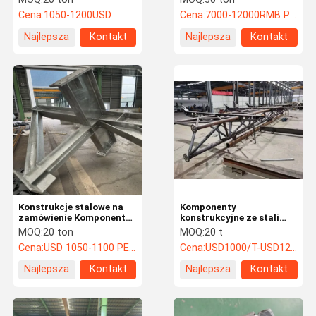
konstrukcyjne ze stali
prefabrykowanych
Cena:
1050-1200USD
Cena:
7000-12000RMB Per Ton
Najlepsza
Kontakt
Najlepsza
Kontakt
cena
cena
Konstrukcje stalowe na
Komponenty
zamówienie Komponenty
konstrukcyjne ze stali
konstrukcji stalowej kotła
niestandardowej,
MOQ:
20 ton
MOQ:
20 t
EN1900 AISC JIS CWB
wykonane na zamówienie
Cena:
USD 1050-1100 PER TON
Cena:
USD1000/T-USD1200/T
Najlepsza
Kontakt
Najlepsza
Kontakt
cena
cena