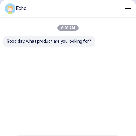
Kontyntynuj
Echo
8:28 AM
Nasze Kategorie
Good day, what product are you looking for?
Wykonanie
Produkcja
Konstrukcja
Struktura
konstrukcji
stali ciężkiej
stalowa kotła
półki rur
stalowych
Dom
O nas
Skontaktuj się z nami
Sitemap
Privacy Policy
Jakość
Wykonanie konstrukcji stalowych
Fabryka w