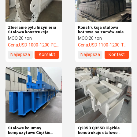
Zbieranie pyłu Inżynieria
Konstrukcja stalowa
Stalowa konstrukcja
kotłowa na zamówienie
Fabrykacja Gabinet
dla urządzeń elektrowni
MOQ:
20 ton
MOQ:
20 ton
Hopper Kominek ramy
HRSG
Cena:
USD 1000-1200 PER TON
Cena:
USD 1100-1200 TON
Najlepsza
Kontakt
Najlepsza
Kontakt
cena
cena
Dom
Produkty
O Nas
Wycieczka
Po Fabryce
Stalowe kolumny
Q235B Q355B Ciężkie
kompozytowe Ciężkie
konstrukcje stalowe