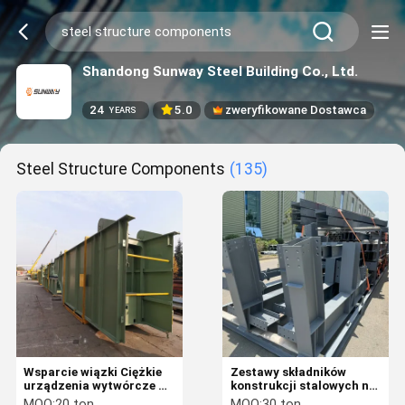
Shandong Sunway Steel Building Co., Ltd.
24
5.0
zweryfikowane Dostawca
YEARS
Steel Structure Components
(135)
Wsparcie wiązki Ciężkie
Zestawy składników
urządzenia wytwórcze ze
konstrukcji stalowych na
stali Komponenty
zamówienie dla budynków
MOQ:
20 ton
MOQ:
30 ton