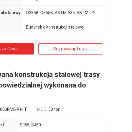
ał stalowy
Q235B, Q355B, ASTM A36, ASTM572
e
Budynek o konstrukcji stalowej
sza Cena
Rozmawiaj Teraz.
ana konstrukcja stalowej trasy
powiedzialnej wykonana do
000RMB Per Ton
MOQ:
50 ton
ał
S355, S460