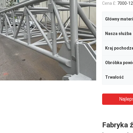
Cena £:
7000-12
Główny materi
Nasza służba
Kraj pochodz
Obróbka powi
Trwałość
Najlep
Fabryka ź