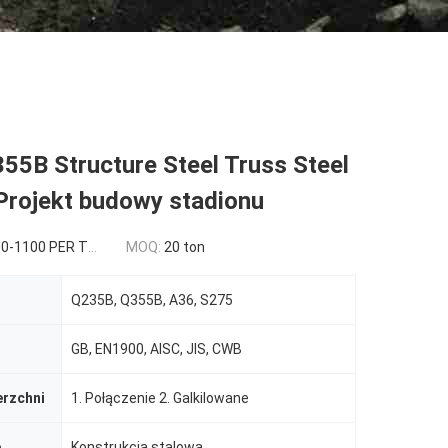
55B Structure Steel Truss Steel
Projekt budowy stadionu
0-1100 PER TON
MOQ:
20 ton
Q235B, Q355B, A36, S275
GB, EN1900, AISC, JIS, CWB
erzchni
1. Połączenie 2. Galkilowane
e
Konstrukcja stalowa