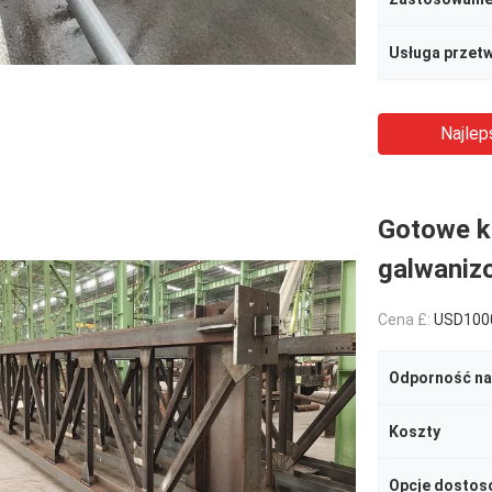
Usługa przet
Najlep
Gotowe k
galwaniz
Cena £:
USD100
Odporność na
Koszty
Opcje dostos