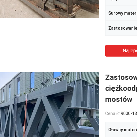
Surowy materi
Zastosowani
Najlep
Zastosow
ciężkood
mostów
Cena £:
9000-13
Główny materi