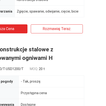
warzania
Zgięcie, spawanie, odwijanie, cięcie, bicie
sza Cena
Rozmawiaj Teraz.
onstrukcje stalowe z
owanymi ogniwami H
0/T-USD1200/T
MOQ:
20 t
 pogody
- Tak, proszę.
Przystępna cena
owywania
Dostępne