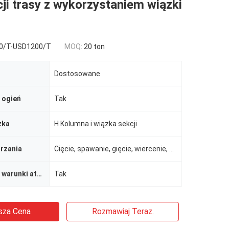
ji trasy z wykorzystaniem wiązki
0/T-USD1200/T
MOQ:
20 ton
Dostosowane
 ogień
Tak
zka
H Kolumna i wiązka sekcji
rzania
Cięcie, spawanie, gięcie, wiercenie, montaż
Odporność na warunki atmosferyczne
Tak
sza Cena
Rozmawiaj Teraz.