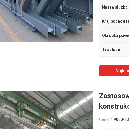
Nasza służba
Kraj pochodz
Obróbka powi
Trwałość
Najlep
Zastosow
konstruk
Cena £:
9000-13