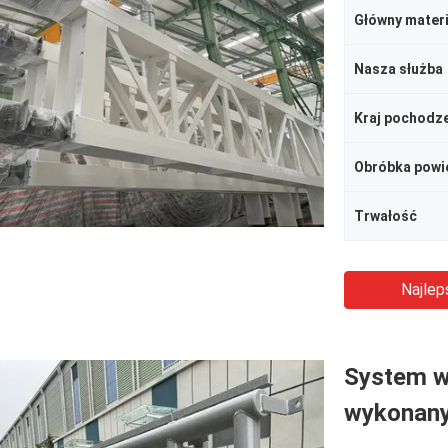
Główny materi
Nasza służba
Kraj pochodz
Obróbka powi
Trwałość
Najlep
System w
wykonany