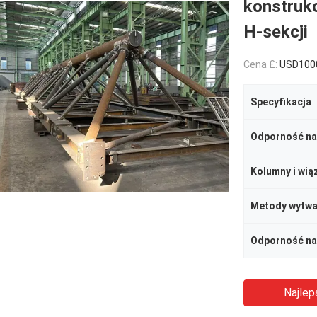
konstrukc
H-sekcji
Cena £:
USD100
Specyfikacja
Odporność na
Kolumny i wią
Metody wytwa
Najlep