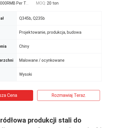
000RMB Per Ton
MOQ:
20 ton
ał
Q345b, Q235b
Projektowanie, produkcja, budowa
enia
Chiny
erzchni
Malowane / ocynkowane
Wysoki
sza Cena
Rozmawiaj Teraz.
ródłowa produkcji stali do