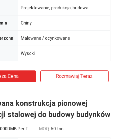
Projektowanie, produkcja, budowa
enia
Chiny
erzchni
Malowane / ocynkowane
Wysoki
sza Cena
Rozmawiaj Teraz.
ana konstrukcja pionowej
cji stalowej do budowy budynków
000RMB Per Ton
MOQ:
50 ton