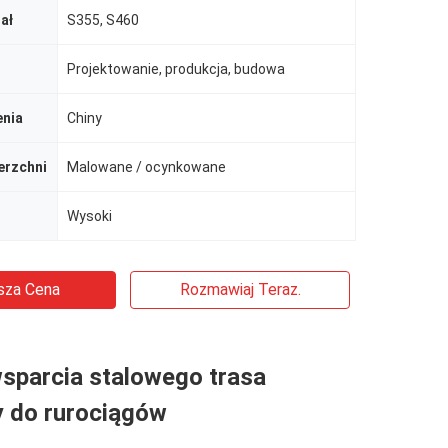
ał
S355, S460
Projektowanie, produkcja, budowa
enia
Chiny
erzchni
Malowane / ocynkowane
Wysoki
sza Cena
Rozmawiaj Teraz.
sparcia stalowego trasa
 do rurociągów