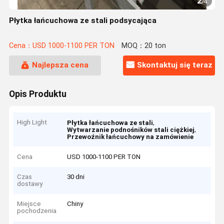
2
/
4
Płytka łańcuchowa ze stali podsycająca
Cena：USD 1000-1100 PER TON
MOQ：20 ton
Najlepsza cena
Skontaktuj się teraz
Opis Produktu
High Light
,
Płytka łańcuchowa ze stali
,
Wytwarzanie podnośników stali ciężkiej
Przewoźnik łańcuchowy na zamówienie
Cena
USD 1000-1100 PER TON
Czas
30 dni
dostawy
Miejsce
Chiny
pochodzenia