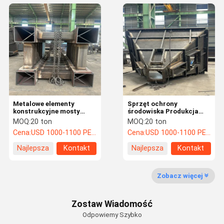
Metalowe elementy
Sprzęt ochrony
konstrukcyjne mosty
środowiska Produkcja
konstrukcje stalowe
stali ciężkiej do obróbki
MOQ:
20 ton
MOQ:
20 ton
Przetwarzanie mosty
gazu, ponowne
Cena:
USD 1000-1100 PER TON
Cena:
USD 1000-1100 PER TON
molo
wykorzystanie energii
Najlepsza
Kontakt
Najlepsza
Kontakt
cena
cena
Zobacz więcej
Zostaw Wiadomość
Odpowiemy Szybko