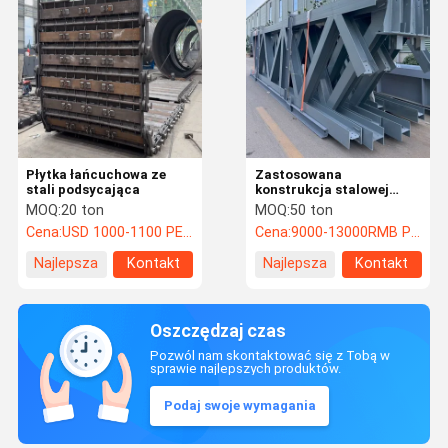
Płytka łańcuchowa ze
Zastosowana
stali podsycająca
konstrukcja stalowej
trasy
MOQ:
20 ton
MOQ:
50 ton
ciężkoodpowiedzialnej
Cena:
USD 1000-1100 PER TON
Cena:
9000-13000RMB Per Ton
wykonana do mostów
Najlepsza
Kontakt
Najlepsza
Kontakt
cena
cena
Oszczędzaj czas
Pozwól nam skontaktować się z Tobą w
sprawie najlepszych produktów.
Podaj swoje wymagania