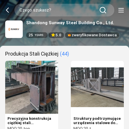
Shandong Sunway Steel Building Co., Ltd.
25
5.0
zweryfikowane Dostawca
YEARS
Produkcja Stali Ciężkiej
(44)
Precyzyjna konstrukcja
Struktury podtrzymujące
ciężkiej stali
urządzenia stalowe do
Wytwarzanie
ciężkich zadań dla
MOQ:
20 ton
MOQ:
20 t