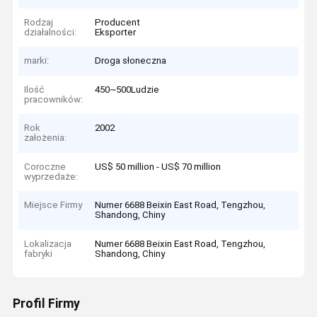
Rodzaj
Producent
działalności:
Eksporter
marki:
Droga słoneczna
Ilość
450~500Ludzie
pracowników:
Rok
2002
założenia:
Coroczne
US$ 50 million - US$ 70 million
wyprzedaże:
Miejsce Firmy
Numer 6688 Beixin East Road, Tengzhou,
Shandong, Chiny
Lokalizacja
Numer 6688 Beixin East Road, Tengzhou,
fabryki
Shandong, Chiny
Profil Firmy