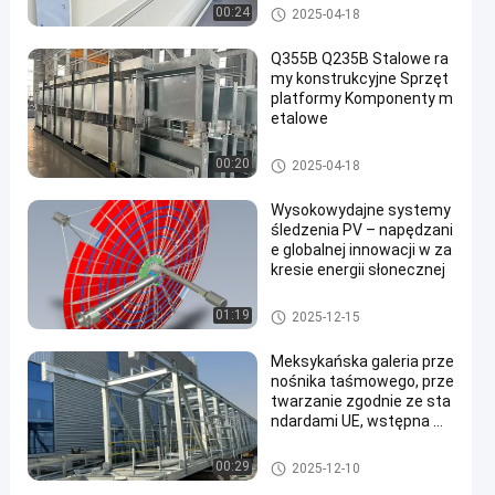
Warsztaty konstrukcji stalowy
00:24
2025-04-18
ch
Q355B Q235B Stalowe ra
my konstrukcyjne Sprzęt
platformy Komponenty m
etalowe
Warsztaty konstrukcji stalowy
00:20
2025-04-18
ch
Wysokowydajne systemy
śledzenia PV – napędzani
e globalnej innowacji w za
kresie energii słonecznej
Struktura ze stali słonecznej
01:19
2025-12-15
Meksykańska galeria prze
nośnika taśmowego, prze
twarzanie zgodnie ze sta
ndardami UE, wstępna m
ontaż, z błędami kontrolo
wanymi w zakresie 3 mm
Wykonanie konstrukcji stalow
00:29
2025-12-10
ych