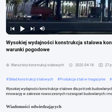
Wysokiej wydajności konstrukcja stalowa ko
warunki pogodowe
Warsztaty konstrukcji stalowych
2025-04-18
27 p
#
Skład konstrukcji stalowych
#
Produkcja stali w magazynie
#
Wysokiej wydajności konstrukcje stalowe dla potrzeb budowlanyc
innowację w zakresie nowoczesnych rozwiązań budowlanych.i moż
Wiadomości odwiedzających