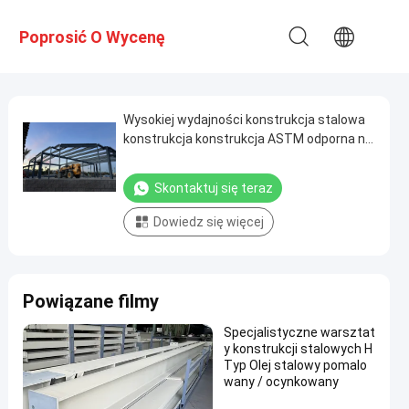
Poprosić O Wycenę
Wysokiej wydajności konstrukcja stalowa
konstrukcja konstrukcja ASTM odporna na
warunki pogodowe
Skontaktuj się teraz
Dowiedz się więcej
Powiązane filmy
Specjalistyczne warsztat
y konstrukcji stalowych H
Typ Olej stalowy pomalo
wany / ocynkowany